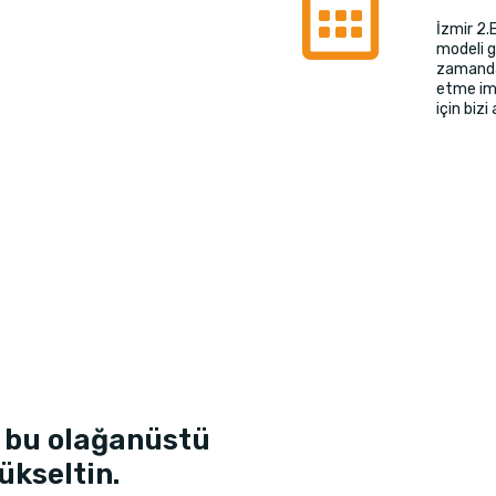
İzmir 2.
modeli g
zamanda 
etme imk
için bizi
 bu olağanüstü
ükseltin.