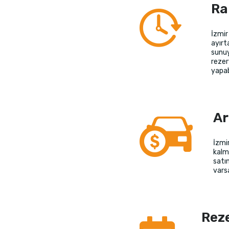
Ra
İzmir
ayırt
sunuy
rezer
yapabi
Ar
İzmi
kalm
satın
vars
Rez