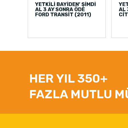
YETKİLİ BAYİDEN’ ŞİMDİ
YET
AL 3 AY SONRA ÖDE
AL 
FORD TRANSİT (2011)
CİT
HER YIL 350+
FAZLA MUTLU M