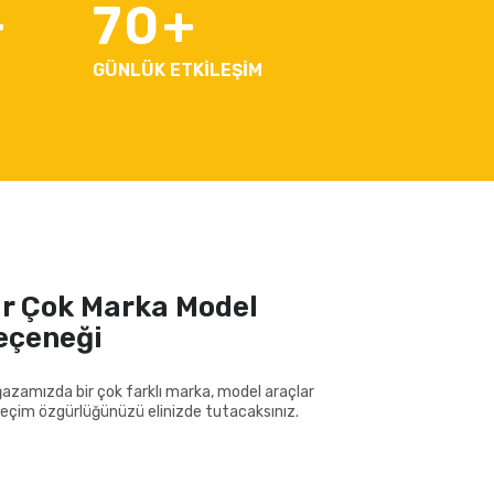
70
GÜNLÜK ETKİLEŞİM
ir Çok Marka Model
eçeneği
azamızda bir çok farklı marka, model araçlar
 seçim özgürlüğünüzü elinizde tutacaksınız.