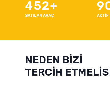
452
9
SATILAN ARAÇ
AKTİF
NEDEN BİZİ
TERCİH ETMELİSİ