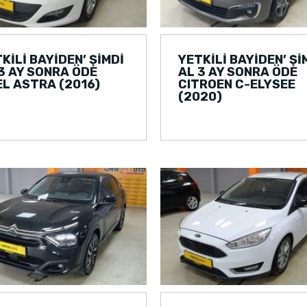
KİLİ BAYİDEN’ ŞİMDİ
YETKİLİ BAYİDEN’ Şİ
3 AY SONRA ÖDE
AL 3 AY SONRA ÖDE
L ASTRA (2016)
CITROEN C-ELYSEE
(2020)