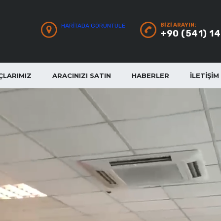
BIZI ARAYIN:
HARITADA GÖRÜNTÜLE
+90 (541) 1
ÇLARIMIZ
ARACINIZI SATIN
HABERLER
İLETIŞIM