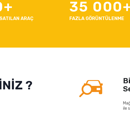
0
35 000
 SATILAN ARAÇ
FAZLA GÖRÜNTÜLENME
B
NİZ ?
S
Mağ
ile