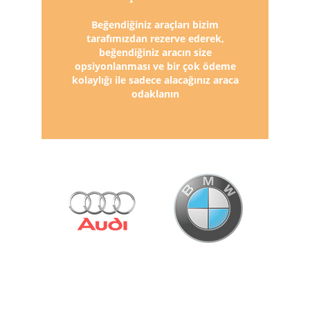
Beğendiğiniz araçları bizim
tarafımızdan rezerve ederek,
beğendiğiniz aracın size
opsiyonlanması ve bir çok ödeme
kolaylığı ile sadece alacağınız araca
odaklanın