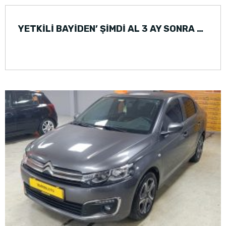
YETKİLİ BAYİDEN’ ŞİMDİ AL 3 AY SONRA ÖDE OPEL ASTRA (2016)