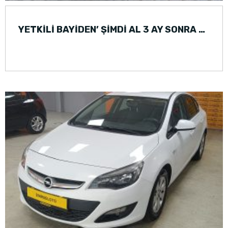
YETKİLİ BAYİDEN’ ŞİMDİ AL 3 AY SONRA ÖDE FORD FOCUS (2015)