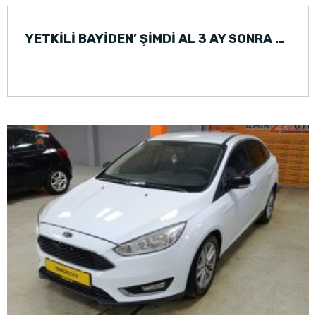
YETKİLİ BAYİDEN’ ŞİMDİ AL 3 AY SONRA ÖDE CİTROEN C4 (2023)