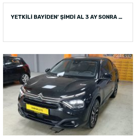
YETKİLİ BAYİDEN’ ŞİMDİ AL 3 AY SONRA ÖDE FORD TRANSİT (2011)