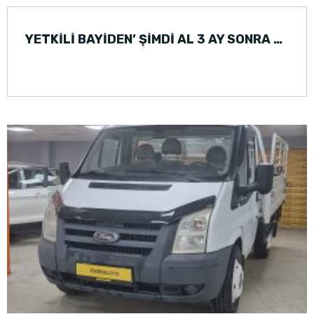
YETKİLİ BAYİDEN’ ŞİMDİ AL 3 AY SONRA ÖDE RENAULT MEGANE (2017)