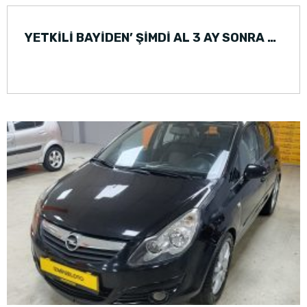
YETKİLİ BAYİDEN’ ŞİMDİ AL 3 AY SONRA ÖDE FORD FOCUS (2016)