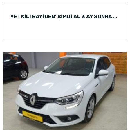
YETKİLİ BAYİDEN’ ŞİMDİ AL 3 AY SONRA ÖDE CITROEN C-ELYSEE (2020)