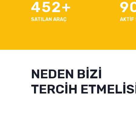
452
9
SATILAN ARAÇ
AKTİF
NEDEN BİZİ
TERCİH ETMELİSİ