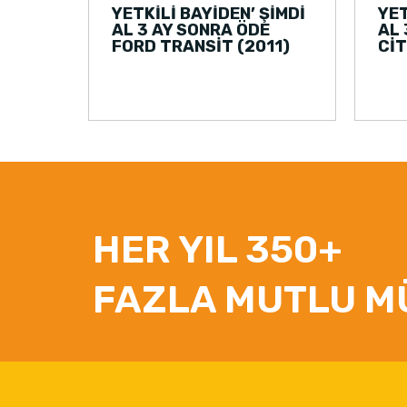
YETKİLİ BAYİDEN’ ŞİMDİ
YET
AL 3 AY SONRA ÖDE
AL 
FORD TRANSİT (2011)
CİT
HER YIL 350+
FAZLA MUTLU M