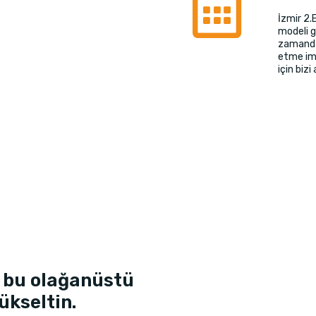
İzmir 2.
modeli g
zamanda 
etme imk
için bizi
 bu olağanüstü
ükseltin.