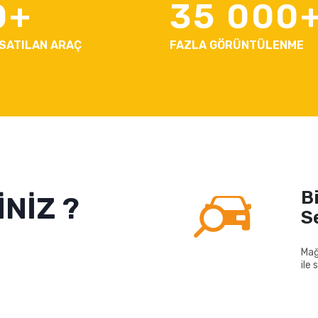
0
35 000
 SATILAN ARAÇ
FAZLA GÖRÜNTÜLENME
B
NİZ ?
S
Mağ
ile