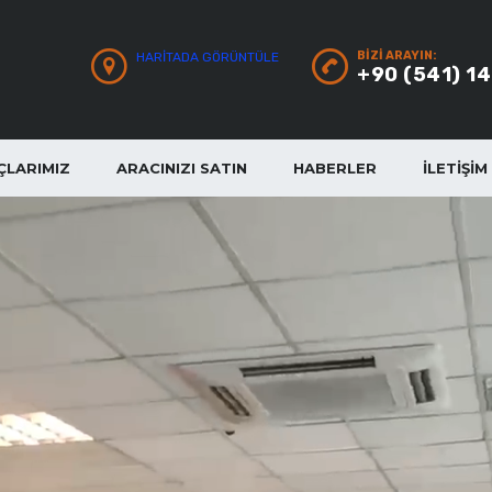
BIZI ARAYIN:
HARITADA GÖRÜNTÜLE
+90 (541) 1
ÇLARIMIZ
ARACINIZI SATIN
HABERLER
İLETIŞIM