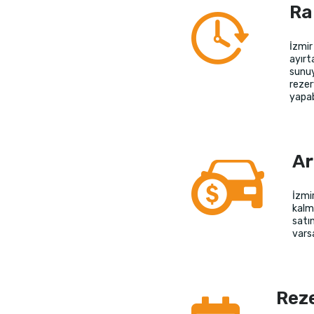
Ra
İzmir
ayırt
sunuy
rezer
yapabi
Ar
İzmi
kalm
satın
vars
Rez