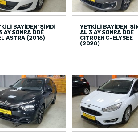
KİLİ BAYİDEN’ ŞİMDİ
YETKİLİ BAYİDEN’ Şİ
3 AY SONRA ÖDE
AL 3 AY SONRA ÖDE
L ASTRA (2016)
CITROEN C-ELYSEE
(2020)