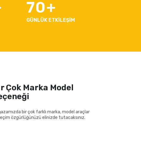
70
GÜNLÜK ETKİLEŞİM
ir Çok Marka Model
eçeneği
azamızda bir çok farklı marka, model araçlar
 seçim özgürlüğünüzü elinizde tutacaksınız.