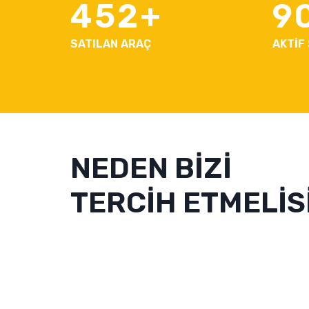
452
9
SATILAN ARAÇ
AKTİF
NEDEN BİZİ
TERCİH ETMELİSİ