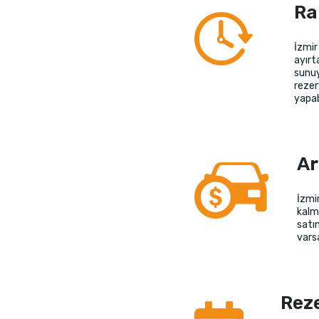
Ra
İzmir
ayırt
sunuy
rezer
yapabi
Ar
İzmi
kalm
satın
vars
Rez