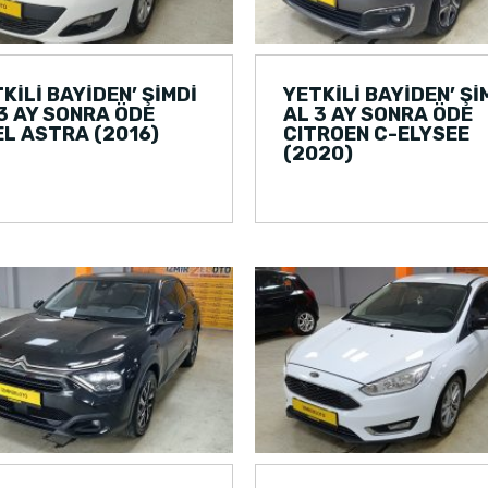
KİLİ BAYİDEN’ ŞİMDİ
YETKİLİ BAYİDEN’ Şİ
3 AY SONRA ÖDE
AL 3 AY SONRA ÖDE
L ASTRA (2016)
CITROEN C-ELYSEE
(2020)