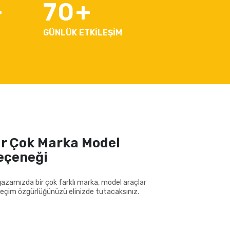
70
GÜNLÜK ETKİLEŞİM
ir Çok Marka Model
eçeneği
azamızda bir çok farklı marka, model araçlar
 seçim özgürlüğünüzü elinizde tutacaksınız.