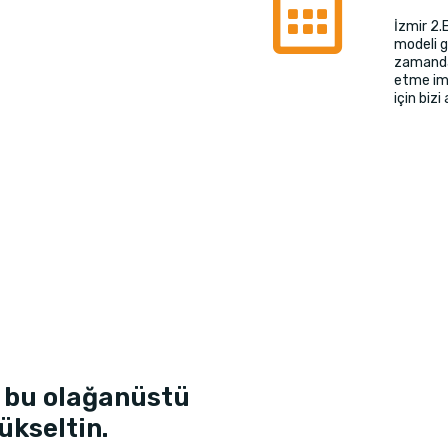
İzmir 2.
modeli g
zamanda 
etme imk
için bizi
 bu olağanüstü
ükseltin.