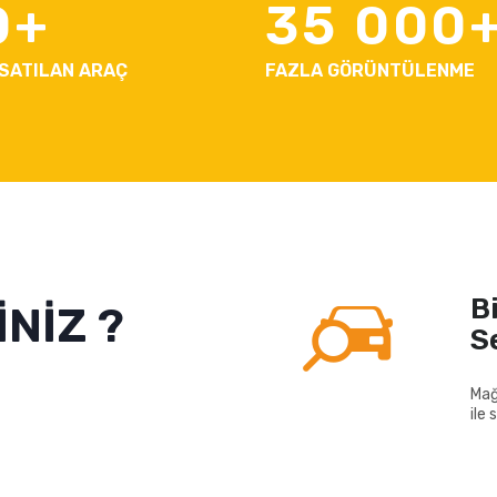
0
35 000
 SATILAN ARAÇ
FAZLA GÖRÜNTÜLENME
B
NİZ ?
S
Mağ
ile