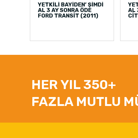
YETKİLİ BAYİDEN’ ŞİMDİ
YET
AL 3 AY SONRA ÖDE
AL 
FORD TRANSİT (2011)
CİT
HER YIL 350+
FAZLA MUTLU M