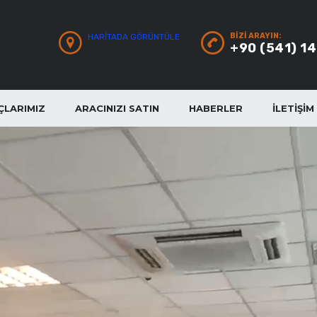
BIZI ARAYIN:
HARITADA GÖRÜNTÜLE
+90 (541) 1
ÇLARIMIZ
ARACINIZI SATIN
HABERLER
İLETIŞIM